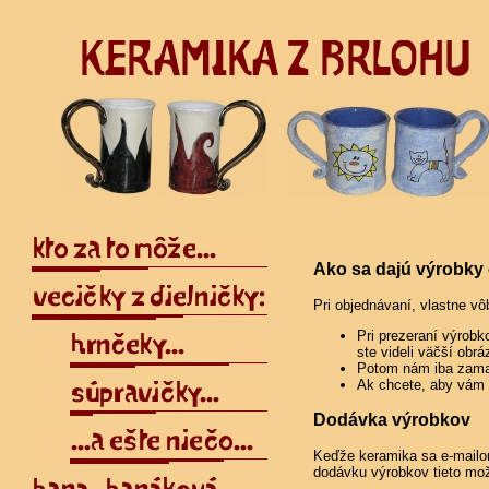
Ako sa dajú výrobky
Pri objednávaní, vlastne vô
Pri prezeraní výrobko
ste videli väčší obr
Potom nám iba zamai
Ak chcete, aby vám M
Dodávka výrobkov
Keďže keramika sa e-mailo
dodávku výrobkov tieto mož